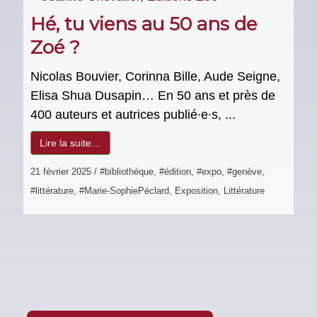
Hé, tu viens au 50 ans de
Zoé ?
Nicolas Bouvier, Corinna Bille, Aude Seigne,
Elisa Shua Dusapin… En 50 ans et près de
400 auteurs et autrices publié∙e∙s, ...
Lire la suite…
21 février 2025
/
#bibliothèque
,
#édition
,
#expo
,
#genève
,
#littérature
,
#Marie-SophiePéclard
,
Exposition
,
Littérature