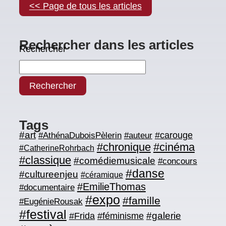
<< Page de tous les articles
Rechercher dans les articles
Rechercher
Rechercher
Tags
#art
#carouge
#AthénaDuboisPèlerin
#auteur
#chronique
#cinéma
#CatherineRohrbach
#classique
#comédiemusicale
#concours
#danse
#cultureenjeu
#céramique
#EmilieThomas
#documentaire
#expo
#famille
#EugénieRousak
#festival
#galerie
#Frida
#féminisme