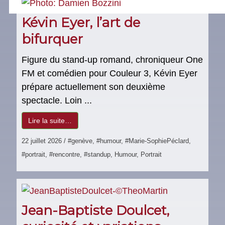
Kévin Eyer, l’art de
bifurquer
Figure du stand-up romand, chroniqueur One
FM et comédien pour Couleur 3, Kévin Eyer
prépare actuellement son deuxième
spectacle. Loin ...
Lire la suite…
22 juillet 2026
/
#genève
,
#humour
,
#Marie-SophiePéclard
,
#portrait
,
#rencontre
,
#standup
,
Humour
,
Portrait
Jean-Baptiste Doulcet,