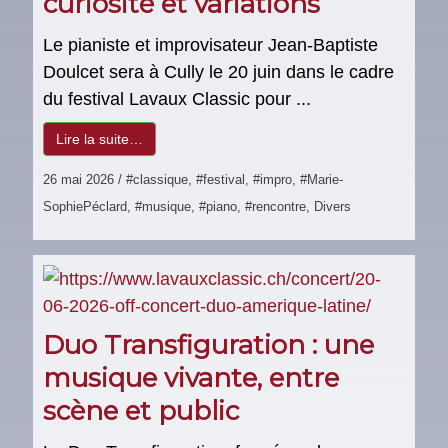
curiosité et variations
Le pianiste et improvisateur Jean-Baptiste
Doulcet sera à Cully le 20 juin dans le cadre
du festival Lavaux Classic pour ...
Lire la suite…
26 mai 2026
/
#classique
,
#festival
,
#impro
,
#Marie-
SophiePéclard
,
#musique
,
#piano
,
#rencontre
,
Divers
Duo Transfiguration : une
musique vivante, entre
scène et public