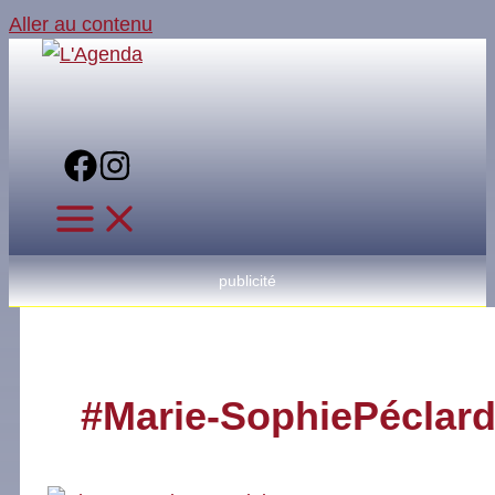
Aller au contenu
publicité
#Marie-SophiePéclar