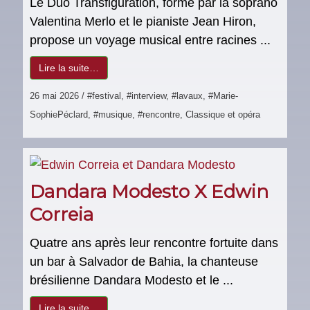
Le Duo Transfiguration, formé par la soprano
Valentina Merlo et le pianiste Jean Hiron,
propose un voyage musical entre racines ...
Lire la suite…
26 mai 2026
/
#festival
,
#interview
,
#lavaux
,
#Marie-
SophiePéclard
,
#musique
,
#rencontre
,
Classique et opéra
Dandara Modesto X Edwin
Correia
Quatre ans après leur rencontre fortuite dans
un bar à Salvador de Bahia, la chanteuse
brésilienne Dandara Modesto et le ...
Lire la suite…