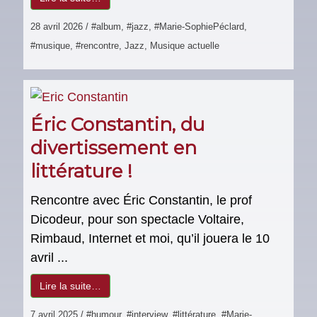
28 avril 2026
/
#album
,
#jazz
,
#Marie-SophiePéclard
,
#musique
,
#rencontre
,
Jazz
,
Musique actuelle
Éric Constantin, du
divertissement en
littérature !
Rencontre avec Éric Constantin, le prof
Dicodeur, pour son spectacle Voltaire,
Rimbaud, Internet et moi, qu’il jouera le 10
avril ...
Lire la suite…
7 avril 2025
/
#humour
,
#interview
,
#littérature
,
#Marie-