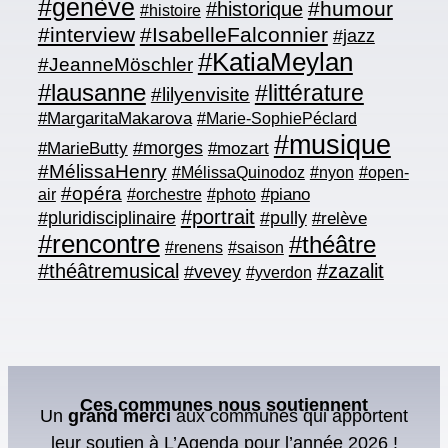
#genève
#humour
#historique
#histoire
#interview
#IsabelleFalconnier
#jazz
#KatiaMeylan
#JeanneMöschler
#lausanne
#littérature
#lilyenvisite
#MargaritaMakarova
#Marie-SophiePéclard
#musique
#morges
#MarieButty
#mozart
#MélissaHenry
#nyon
#open-
#MélissaQuinodoz
#opéra
#piano
air
#orchestre
#photo
#portrait
#pluridisciplinaire
#pully
#relève
#rencontre
#théâtre
#renens
#saison
#théâtremusical
#zazalit
#vevey
#yverdon
Ces communes nous soutiennent
Un
grand merci
aux communes qui apportent
leur soutien à L’Agenda pour l’année 2026 !