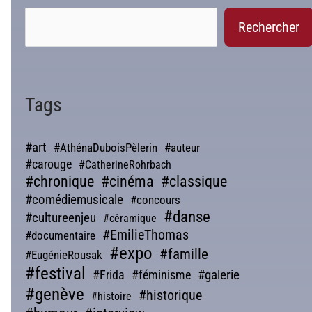
Rechercher
Tags
#art
#AthénaDuboisPèlerin
#auteur
#carouge
#CatherineRohrbach
#chronique
#cinéma
#classique
#comédiemusicale
#concours
#danse
#cultureenjeu
#céramique
#EmilieThomas
#documentaire
#expo
#famille
#EugénieRousak
#festival
#galerie
#Frida
#féminisme
#genève
#historique
#histoire