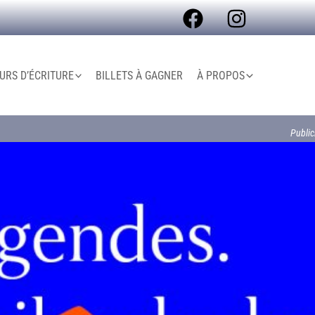
R
e
c
RS D’ÉCRITURE
BILLETS À GAGNER
À PROPOS
h
e
Public
r
c
h
e
r