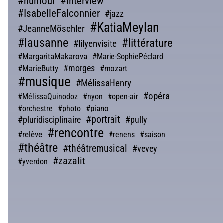
#humour
#interview
#IsabelleFalconnier
#jazz
#KatiaMeylan
#JeanneMöschler
#lausanne
#littérature
#lilyenvisite
#MargaritaMakarova
#Marie-SophiePéclard
#morges
#MarieButty
#mozart
#musique
#MélissaHenry
#opéra
#MélissaQuinodoz
#nyon
#open-air
#piano
#orchestre
#photo
#portrait
#pluridisciplinaire
#pully
#rencontre
#relève
#renens
#saison
#théâtre
#théâtremusical
#vevey
#zazalit
#yverdon