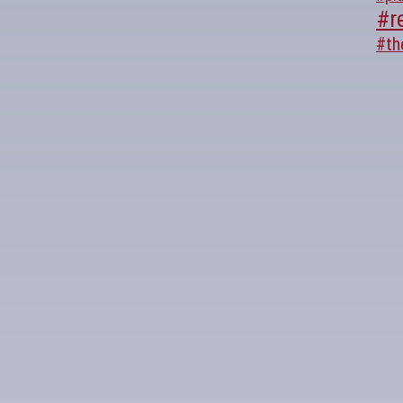
#r
#th