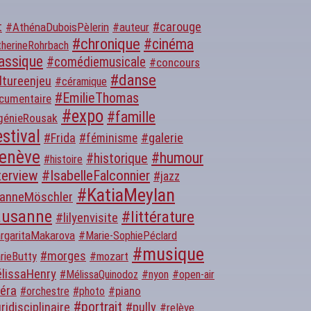
t
#carouge
#AthénaDuboisPèlerin
#auteur
#chronique
#cinéma
herineRohrbach
assique
#comédiemusicale
#concours
#danse
ltureenjeu
#céramique
#EmilieThomas
cumentaire
#expo
#famille
génieRousak
stival
#galerie
#Frida
#féminisme
enève
#humour
#historique
#histoire
terview
#IsabelleFalconnier
#jazz
#KatiaMeylan
anneMöschler
ausanne
#littérature
#lilyenvisite
rgaritaMakarova
#Marie-SophiePéclard
#musique
#morges
rieButty
#mozart
lissaHenry
#MélissaQuinodoz
#nyon
#open-air
éra
#piano
#orchestre
#photo
#portrait
ridisciplinaire
#pully
#relève