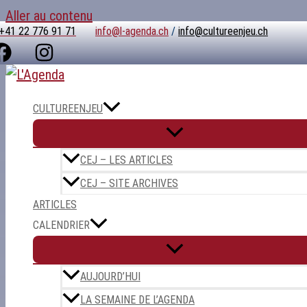
Aller au contenu
+41 22 776 91 71
info@l-agenda.ch
/
info@cultureenjeu.ch
CULTUREENJEU
CEJ – LES ARTICLES
CEJ – SITE ARCHIVES
ARTICLES
CALENDRIER
AUJOURD’HUI
LA SEMAINE DE L’AGENDA