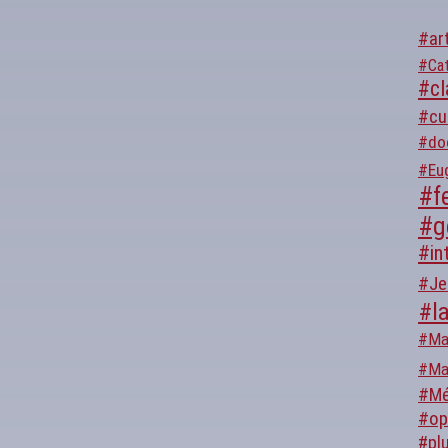
#ar
#Cat
#cl
#cu
#do
#Eu
#fe
#g
#in
#Je
#l
#Ma
#Ma
#Mé
#op
#plu