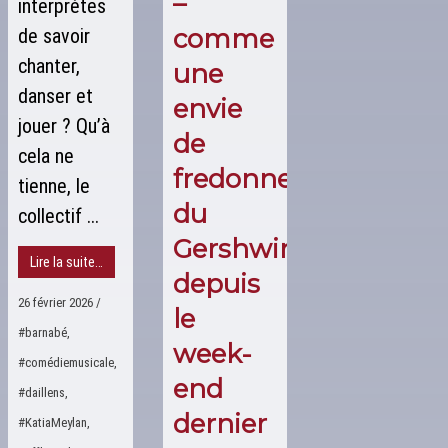
–
interprètes
comme
de savoir
chanter,
une
danser et
envie
jouer ? Qu’à
de
cela ne
fredonner
tienne, le
du
collectif ...
Gershwin
Lire la suite…
depuis
26 février 2026
/
le
#barnabé
,
week-
#comédiemusicale
,
end
#daillens
,
dernier
#KatiaMeylan
,