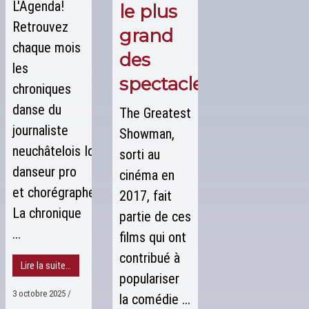
L'Agenda!
le plus
Retrouvez
grand
chaque mois
des
les
spectacles ?
chroniques
danse du
The Greatest
journaliste
Showman,
neuchâtelois Idan Matary,
sorti au
danseur pro
cinéma en
et chorégraphe.
2017, fait
La chronique
partie de ces
...
films qui ont
contribué à
Lire la suite…
populariser
3 octobre 2025
/
la comédie ...