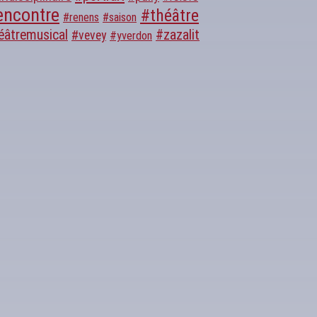
encontre
#théâtre
#renens
#saison
éâtremusical
#zazalit
#vevey
#yverdon