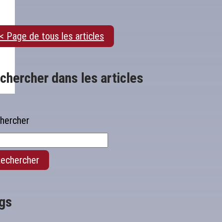
< Page de tous les articles
chercher dans les articles
hercher
echercher
gs