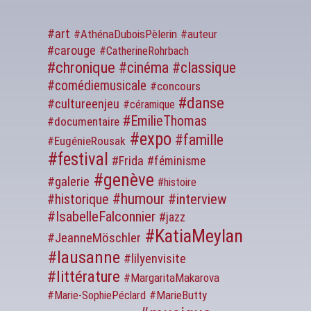
#art
#AthénaDuboisPèlerin
#auteur
#carouge
#CatherineRohrbach
#chronique
#cinéma
#classique
#comédiemusicale
#concours
#danse
#cultureenjeu
#céramique
#EmilieThomas
#documentaire
#expo
#famille
#EugénieRousak
#festival
#Frida
#féminisme
#genève
#galerie
#histoire
#humour
#interview
#historique
#IsabelleFalconnier
#jazz
#KatiaMeylan
#JeanneMöschler
#lausanne
#lilyenvisite
#littérature
#MargaritaMakarova
#MarieButty
#Marie-SophiePéclard