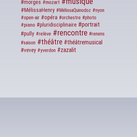
#musique
#morges
#mozart
#MélissaHenry
#MélissaQuinodoz
#nyon
#opéra
#open-air
#orchestre
#photo
#portrait
#pluridisciplinaire
#piano
#rencontre
#pully
#relève
#renens
#théâtre
#théâtremusical
#saison
#zazalit
#vevey
#yverdon