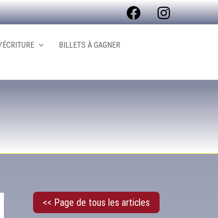
R
e
’ÉCRITURE
BILLETS À GAGNER
c
h
e
r
c
h
e
r
<< Page de tous les articles