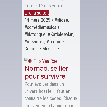
l’intensité des voix et ...
Lire la suite…
14 mars 2025
/
#aliose
,
#comédiemusicale
,
#historique
,
#KatiaMeylan
,
#mézières
,
#tournée
,
Comédie Musicale
Nomad, se lier
pour survivre
Pour évoluer dans un
univers hostile, il faut en
connaitre les codes. Chaque
mouvement, chaque regard