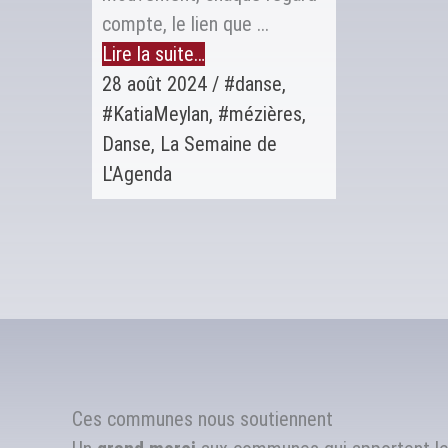
compte, le lien que ...
Lire la suite…
28 août 2024
/
#danse
,
#KatiaMeylan
,
#mézières
,
Danse
,
La Semaine de
L'Agenda
Ces communes nous soutiennent