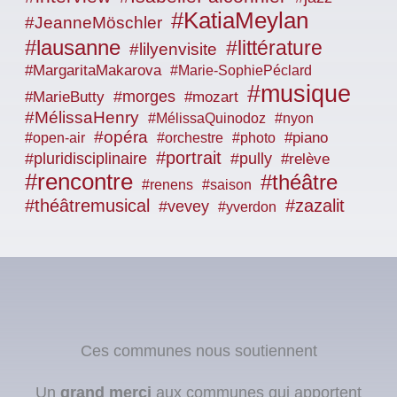
#KatiaMeylan
#JeanneMöschler
#lausanne
#littérature
#lilyenvisite
#MargaritaMakarova
#Marie-SophiePéclard
#musique
#morges
#MarieButty
#mozart
#MélissaHenry
#nyon
#MélissaQuinodoz
#opéra
#piano
#open-air
#orchestre
#photo
#portrait
#pluridisciplinaire
#pully
#relève
#rencontre
#théâtre
#renens
#saison
#théâtremusical
#zazalit
#vevey
#yverdon
Ces communes nous soutiennent
Un
grand merci
aux communes qui apportent