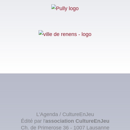
L'Agenda / CultureEnJeu
Édité par l'
association
CultureEnJeu
Ch. de Primerose 36 - 1007 Lausanne