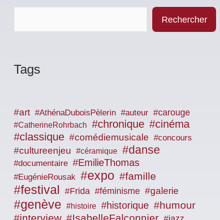
Rechercher
Tags
#art
#carouge
#AthénaDuboisPèlerin
#auteur
#chronique
#cinéma
#CatherineRohrbach
#classique
#comédiemusicale
#concours
#danse
#cultureenjeu
#céramique
#EmilieThomas
#documentaire
#expo
#famille
#EugénieRousak
#festival
#galerie
#Frida
#féminisme
#genève
#humour
#historique
#histoire
#interview
#IsabelleFalconnier
#jazz