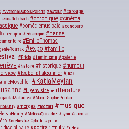
t
#carouge
#AthénaDuboisPèlerin
#auteur
#chronique
#cinéma
herineRohrbach
assique
#comédiemusicale
#concours
#danse
ltureenjeu
#céramique
#EmilieThomas
cumentaire
#expo
#famille
génieRousak
stival
#galerie
#Frida
#féminisme
enève
#humour
#historique
#histoire
terview
#IsabelleFalconnier
#jazz
#KatiaMeylan
anneMöschler
ausanne
#littérature
#lilyenvisite
rgaritaMakarova
#Marie-SophiePéclard
#musique
#morges
rieButty
#mozart
lissaHenry
#MélissaQuinodoz
#nyon
#open-air
éra
#piano
#orchestre
#photo
#portrait
ridisciplinaire
#pully
#relève