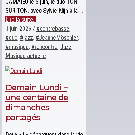
CAMAÏEU le 5 juin, le duo TON
SUR TON, avec Sylvie Klijn à la ...
Lire la suite…
1 juin 2026
/
#contrebasse
,
#duo
,
#jazz
,
#JeanneMöschler
,
#musique
,
#rencontre
,
Jazz
,
Musique actuelle
Demain Lundi –
une centaine de
dimanches
partagés
Deux « i » débarquent dans la vie