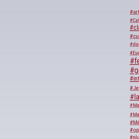
#ar
#Cat
#cl
#cu
#do
#Eu
#fe
#g
#in
#Je
#l
#Ma
#Ma
#Mé
#op
#plu