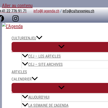
Aller au contenu
+41 22 776 91 71
info@l-agenda.ch
/
info@cultureenjeu.ch
CULTUREENJEU
CEJ – LES ARTICLES
CEJ – SITE ARCHIVES
ARTICLES
CALENDRIER
AUJOURD’HUI
LA SEMAINE DE L’AGENDA