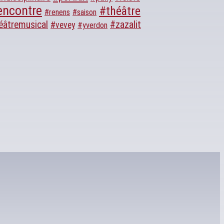
encontre
#théâtre
#renens
#saison
éâtremusical
#zazalit
#vevey
#yverdon