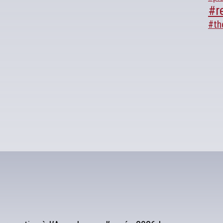
#r
#th