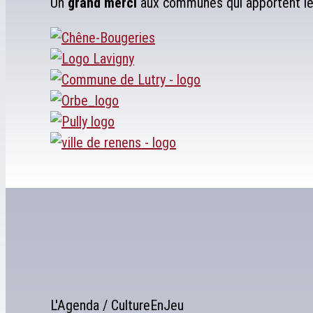
Un
grand merci
aux communes qui apportent leu
L'Agenda / CultureEnJeu