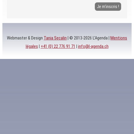
Webmaster & Design
Tania Secalin
| © 2013-2026 L'Agenda |
Mentions
légales
|
+41 (0) 22 776 91 71
|
info@l-agenda.ch