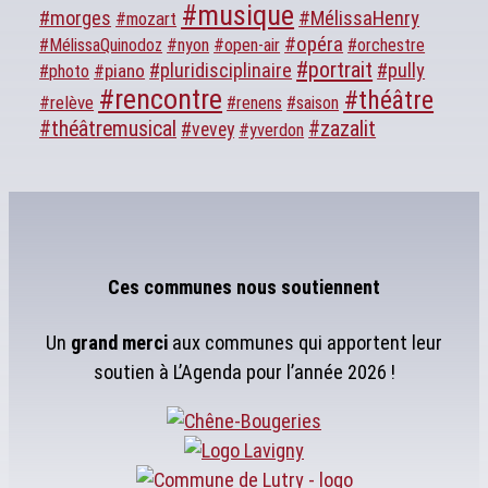
#musique
#morges
#MélissaHenry
#mozart
#opéra
#MélissaQuinodoz
#nyon
#open-air
#orchestre
#portrait
#pluridisciplinaire
#pully
#piano
#photo
#rencontre
#théâtre
#relève
#renens
#saison
#théâtremusical
#zazalit
#vevey
#yverdon
Ces communes nous soutiennent
Un
grand merci
aux communes qui apportent leur
soutien à L’Agenda pour l’année 2026 !