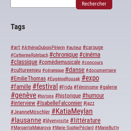
Rechercher
Tags
#art
#carouge
#AthénaDuboisPèlerin
#auteur
#chronique
#cinéma
#CatherineRohrbach
#classique
#comédiemusicale
#concours
#danse
#cultureenjeu
#documentaire
#céramique
#expo
#EmilieThomas
#EugénieRousak
#festival
#famille
#galerie
#Frida
#féminisme
#genève
#humour
#historique
#histoire
#interview
#IsabelleFalconnier
#jazz
#KatiaMeylan
#JeanneMöschler
#lausanne
#littérature
#lilyenvisite
#MargaritaMakarova
#MarieButty
#Marie-SophiePéclard