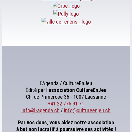
L'Agenda / CultureEnJeu
Édité par l'
association
CultureEnJeu
Ch. de Primerose 36 - 1007 Lausanne
+41 22 776 91 71
info@l-agenda.ch
/
info@cultureenjeu.ch
Par vos dons, vous aidez notre association
à but non lucratif à poursuivre ses activités !