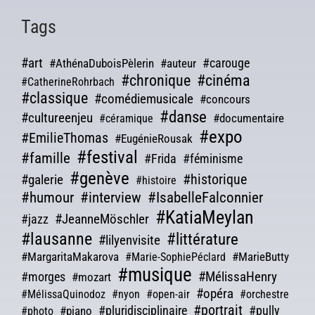
Tags
#art
#carouge
#AthénaDuboisPèlerin
#auteur
#chronique
#cinéma
#CatherineRohrbach
#classique
#comédiemusicale
#concours
#danse
#cultureenjeu
#documentaire
#céramique
#expo
#EmilieThomas
#EugénieRousak
#festival
#famille
#Frida
#féminisme
#genève
#galerie
#historique
#histoire
#humour
#interview
#IsabelleFalconnier
#KatiaMeylan
#JeanneMöschler
#jazz
#lausanne
#littérature
#lilyenvisite
#MargaritaMakarova
#MarieButty
#Marie-SophiePéclard
#musique
#morges
#MélissaHenry
#mozart
#opéra
#MélissaQuinodoz
#nyon
#open-air
#orchestre
#portrait
#pluridisciplinaire
#pully
#piano
#photo