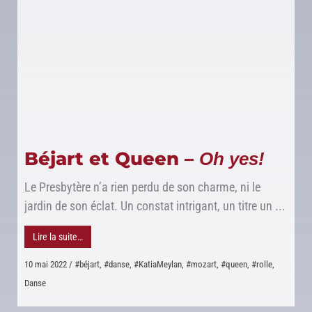
Béjart et Queen –
Oh yes!
Le Presbytère n’a rien perdu de son charme, ni le
jardin de son éclat. Un constat intrigant, un titre un ...
Lire la suite…
10 mai 2022
/
#béjart
,
#danse
,
#KatiaMeylan
,
#mozart
,
#queen
,
#rolle
,
Danse