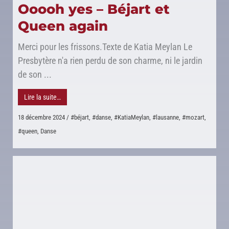
Ooooh yes – Béjart et
Queen again
Merci pour les frissons.Texte de Katia Meylan Le
Presbytère n'a rien perdu de son charme, ni le jardin
de son ...
Lire la suite…
18 décembre 2024
/
#béjart
,
#danse
,
#KatiaMeylan
,
#lausanne
,
#mozart
,
#queen
,
Danse