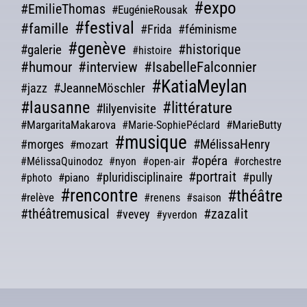
#expo
#EmilieThomas
#EugénieRousak
#festival
#famille
#Frida
#féminisme
#genève
#galerie
#historique
#histoire
#humour
#interview
#IsabelleFalconnier
#KatiaMeylan
#JeanneMöschler
#jazz
#lausanne
#littérature
#lilyenvisite
#MargaritaMakarova
#MarieButty
#Marie-SophiePéclard
#musique
#morges
#MélissaHenry
#mozart
#opéra
#MélissaQuinodoz
#nyon
#open-air
#orchestre
#portrait
#pluridisciplinaire
#pully
#piano
#photo
#rencontre
#théâtre
#relève
#renens
#saison
#théâtremusical
#zazalit
#vevey
#yverdon