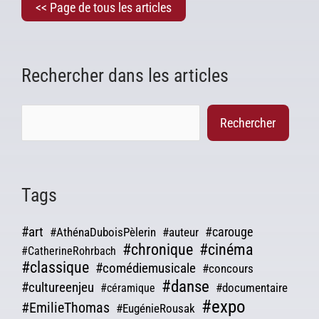
<< Page de tous les articles
Rechercher dans les articles
Rechercher
Tags
#art
#carouge
#AthénaDuboisPèlerin
#auteur
#chronique
#cinéma
#CatherineRohrbach
#classique
#comédiemusicale
#concours
#danse
#cultureenjeu
#documentaire
#céramique
#expo
#EmilieThomas
#EugénieRousak