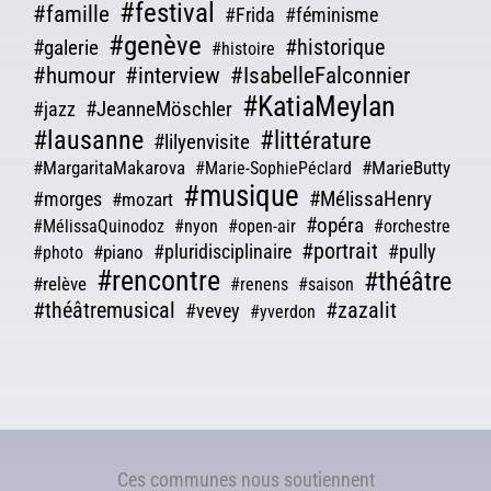
#festival
#famille
#Frida
#féminisme
#genève
#galerie
#historique
#histoire
#humour
#interview
#IsabelleFalconnier
#KatiaMeylan
#JeanneMöschler
#jazz
#lausanne
#littérature
#lilyenvisite
#MargaritaMakarova
#MarieButty
#Marie-SophiePéclard
#musique
#morges
#MélissaHenry
#mozart
#opéra
#MélissaQuinodoz
#nyon
#open-air
#orchestre
#portrait
#pluridisciplinaire
#pully
#piano
#photo
#rencontre
#théâtre
#relève
#renens
#saison
#théâtremusical
#zazalit
#vevey
#yverdon
Ces communes nous soutiennent