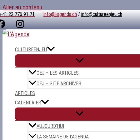
Aller au contenu
+41 22 776 91 71
info@l-agenda.ch
/
info@cultureenjeu.ch
CULTUREENJEU
CEJ – LES ARTICLES
CEJ – SITE ARCHIVES
ARTICLES
CALENDRIER
AUJOURD’HUI
LA SEMAINE DE L’AGENDA