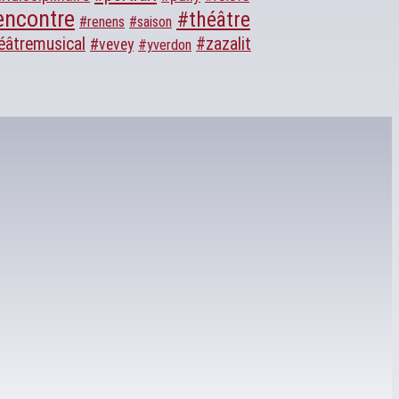
encontre
#théâtre
#renens
#saison
éâtremusical
#zazalit
#vevey
#yverdon