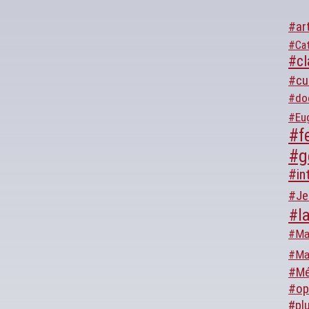
#ar
#Cat
#cl
#cu
#do
#Eu
#fe
#g
#in
#Je
#l
#Ma
#Ma
#Mé
#op
#plu