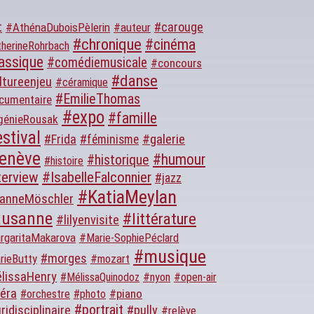
t
#carouge
#AthénaDuboisPèlerin
#auteur
#chronique
#cinéma
herineRohrbach
assique
#comédiemusicale
#concours
#danse
ltureenjeu
#céramique
#EmilieThomas
cumentaire
#expo
#famille
génieRousak
stival
#galerie
#Frida
#féminisme
enève
#humour
#historique
#histoire
terview
#IsabelleFalconnier
#jazz
#KatiaMeylan
anneMöschler
ausanne
#littérature
#lilyenvisite
rgaritaMakarova
#Marie-SophiePéclard
#musique
#morges
rieButty
#mozart
lissaHenry
#MélissaQuinodoz
#nyon
#open-air
éra
#piano
#orchestre
#photo
#portrait
ridisciplinaire
#pully
#relève