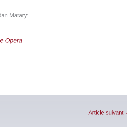
dan Matary:
he Opera
Article suivant