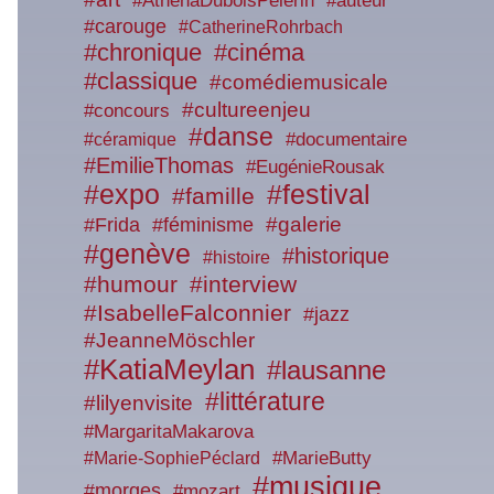
#AthénaDuboisPèlerin
#auteur
#carouge
#CatherineRohrbach
#chronique
#cinéma
#classique
#comédiemusicale
#cultureenjeu
#concours
#danse
#documentaire
#céramique
#EmilieThomas
#EugénieRousak
#expo
#festival
#famille
#galerie
#Frida
#féminisme
#genève
#historique
#histoire
#humour
#interview
#IsabelleFalconnier
#jazz
#JeanneMöschler
#KatiaMeylan
#lausanne
#littérature
#lilyenvisite
#MargaritaMakarova
#Marie-SophiePéclard
#MarieButty
#musique
#morges
#mozart