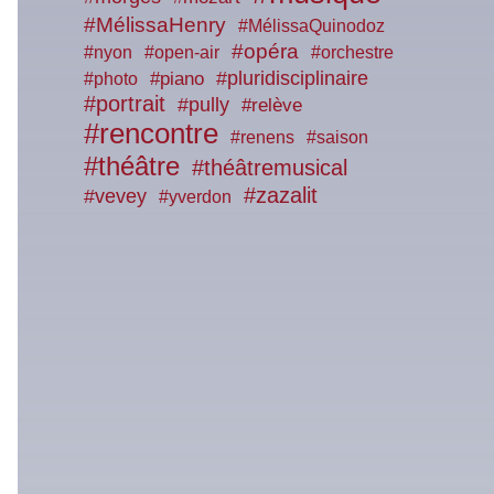
#MélissaHenry
#MélissaQuinodoz
#opéra
#nyon
#open-air
#orchestre
#piano
#pluridisciplinaire
#photo
#portrait
#pully
#relève
#rencontre
#renens
#saison
#théâtre
#théâtremusical
#zazalit
#vevey
#yverdon