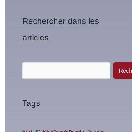
Rechercher dans les
articles
Rech
Tags
#art