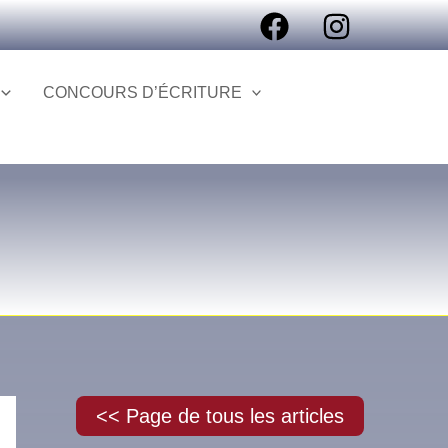
R
e
CONCOURS D’ÉCRITURE
c
h
e
r
c
h
e
r
<< Page de tous les articles