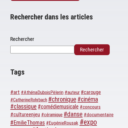
Rechercher dans les articles
Rechercher
Rechercher
Tags
#art
#carouge
#AthénaDuboisPèlerin
#auteur
#chronique
#cinéma
#CatherineRohrbach
#classique
#comédiemusicale
#concours
#danse
#cultureenjeu
#documentaire
#céramique
#expo
#EmilieThomas
#EugénieRousak