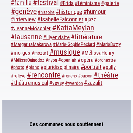
#festival
#famille
#galerie
#Frida
#féminisme
#genève
#humour
#historique
#histoire
#interview
#IsabelleFalconnier
#jazz
#KatiaMeylan
#JeanneMöschler
#lausanne
#littérature
#lilyenvisite
#MargaritaMakarova
#MarieButty
#Marie-SophiePéclard
#musique
#morges
#MélissaHenry
#mozart
#opéra
#MélissaQuinodoz
#nyon
#open-air
#orchestre
#portrait
#pluridisciplinaire
#pully
#piano
#photo
#rencontre
#théâtre
#relève
#renens
#saison
#théâtremusical
#zazalit
#vevey
#yverdon
Ces communes nous soutiennent