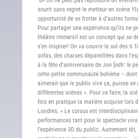
ü« On ne peut pas reproduire un événeme
sourit sans regret le metteur en scène Yl
opportunité de se frotter à d’autres form
Pour partager une expérience qu’ils ne pe
théâtre immersif est un concept qui se 
s’en inspirer! On va couvrir le sol des 6
sofas, des chaises dépareillées dans l’esp
à la fête d’anniversaire de Jon [
ndlr: le p
cette petite communauté bohème – dont l
aimerait que le public vive ça, puisse se 
différentes scènes ». Pour ce faire, la 
fois en pratique la matière acquise lors
Londres. « Le cursus est interdisciplinai
performances tant pour le spectacle viv
l’expérience 3D du public. Autrement dit