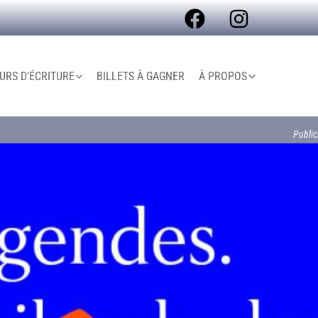
R
e
c
RS D’ÉCRITURE
BILLETS À GAGNER
À PROPOS
h
e
Public
r
c
h
e
r