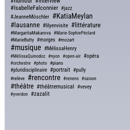
#humour
#interview
#IsabelleFalconnier
#jazz
#KatiaMeylan
#JeanneMöschler
#lausanne
#littérature
#lilyenvisite
#MargaritaMakarova
#Marie-SophiePéclard
#morges
#MarieButty
#mozart
#musique
#MélissaHenry
#opéra
#MélissaQuinodoz
#nyon
#open-air
#piano
#orchestre
#photo
#portrait
#pluridisciplinaire
#pully
#rencontre
#relève
#renens
#saison
#théâtre
#théâtremusical
#vevey
#zazalit
#yverdon