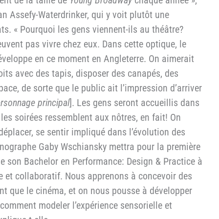
nt de la taille de
Young Broadway
chaque année »,
an Assefy-Waterdrinker, qui y voit plutôt une
ats. « Pourquoi les gens viennent-ils au théâtre?
uvent pas vivre chez eux. Dans cette optique, le
développe en ce moment en Angleterre. On aimerait
 Toits avec des tapis, disposer des canapés, des
ace, de sorte que le public ait l’impression d’arriver
ersonnage principal
]. Les gens seront accueillis dans
es soirées ressemblent aux nôtres, en fait! On
déplacer, se sentir impliqué dans l’évolution des
scénographe Gaby Wschiansky mettra pour la première
 de son Bachelor en Performance: Design & Practice à
re et collaboratif. Nous apprenons à concevoir des
ant que le cinéma, et on nous pousse à développer
, comment modeler l’expérience sensorielle et