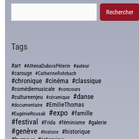
Rechercher
Tags
#art
#AthénaDuboisPèlerin
#auteur
#carouge
#CatherineRohrbach
#chronique
#cinéma
#classique
#comédiemusicale
#concours
#danse
#cultureenjeu
#céramique
#EmilieThomas
#documentaire
#expo
#famille
#EugénieRousak
#festival
#galerie
#Frida
#féminisme
#genève
#historique
#histoire