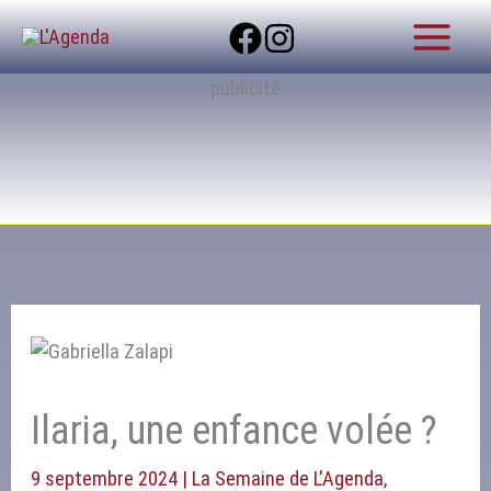
Aller
R
au
e
contenu
publicité
c
h
e
r
c
h
e
r
Ilaria, une enfance volée ?
9 septembre 2024
|
La Semaine de L'Agenda
,