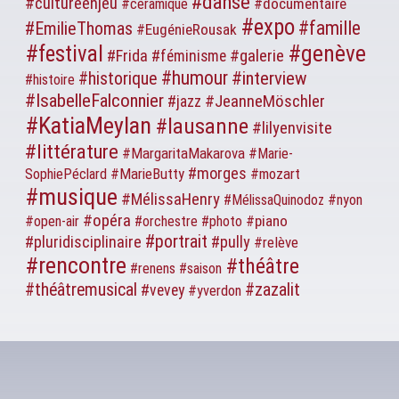
#danse
#cultureenjeu
#documentaire
#céramique
#expo
#famille
#EmilieThomas
#EugénieRousak
#genève
#festival
#galerie
#Frida
#féminisme
#humour
#interview
#historique
#histoire
#IsabelleFalconnier
#JeanneMöschler
#jazz
#KatiaMeylan
#lausanne
#lilyenvisite
#littérature
#MargaritaMakarova
#Marie-
#morges
#MarieButty
#mozart
SophiePéclard
#musique
#MélissaHenry
#MélissaQuinodoz
#nyon
#opéra
#piano
#open-air
#orchestre
#photo
#portrait
#pluridisciplinaire
#pully
#relève
#rencontre
#théâtre
#renens
#saison
#théâtremusical
#zazalit
#vevey
#yverdon