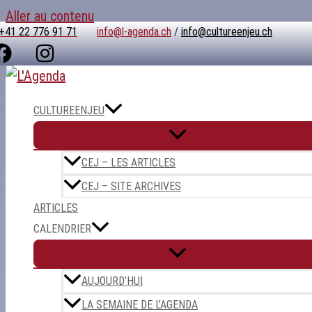
Aller au contenu
+41 22 776 91 71
info@l-agenda.ch
/
info@cultureenjeu.ch
CULTUREENJEU
CEJ – LES ARTICLES
CEJ – SITE ARCHIVES
ARTICLES
CALENDRIER
AUJOURD’HUI
LA SEMAINE DE L’AGENDA