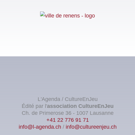
L'Agenda / CultureEnJeu
Édité par l'
association
CultureEnJeu
Ch. de Primerose 36 - 1007 Lausanne
+41 22 776 91 71
info@l-agenda.ch
/
info@cultureenjeu.ch