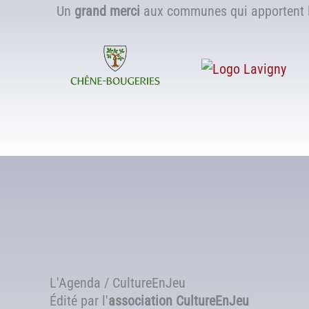
Un
grand merci
aux communes qui apportent le
L'Agenda / CultureEnJeu
Édité par l'
association
CultureEnJeu