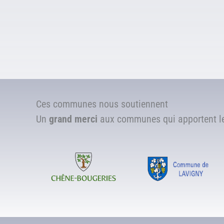
Ces communes nous soutiennent
Un
grand merci
aux communes qui apportent leu