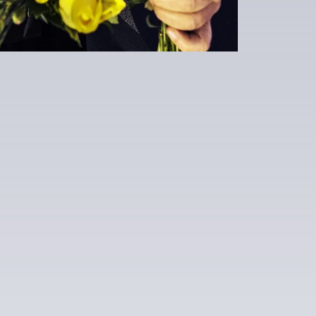
Calendrier Google
iCalendar