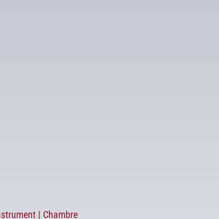
Calendrier Google
iCalendar
r
Instrument | Chambre