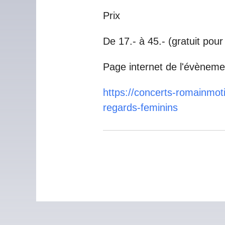
Prix
De 17.- à 45.- (gratuit pou
Page internet de l'évèneme
https://concerts-romainmo
regards-feminins