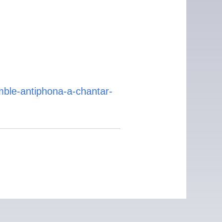
mble-antiphona-a-chantar-