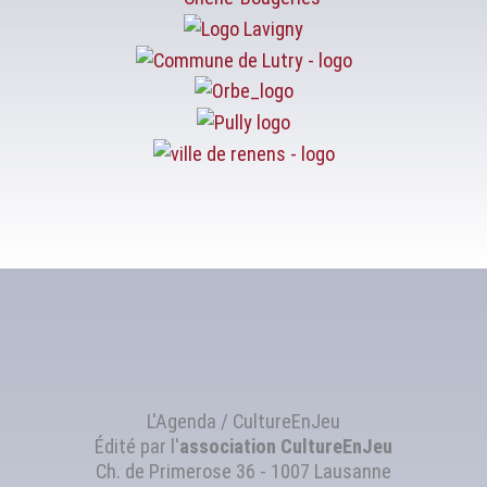
L'Agenda / CultureEnJeu
Édité par l'
association
CultureEnJeu
Ch. de Primerose 36 - 1007 Lausanne