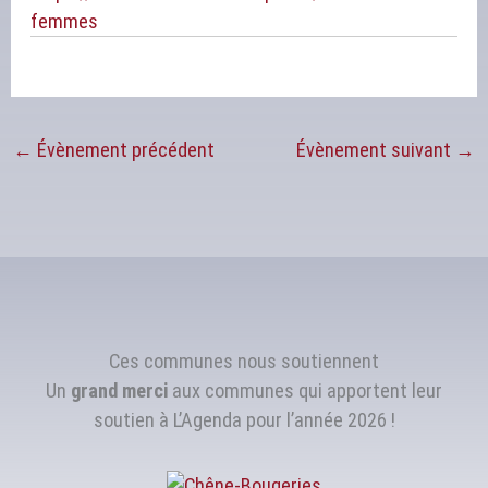
femmes
←
Évènement précédent
Évènement suivant
→
Ces communes nous soutiennent
Un
grand merci
aux communes qui apportent leur
soutien à L’Agenda pour l’année 2026 !