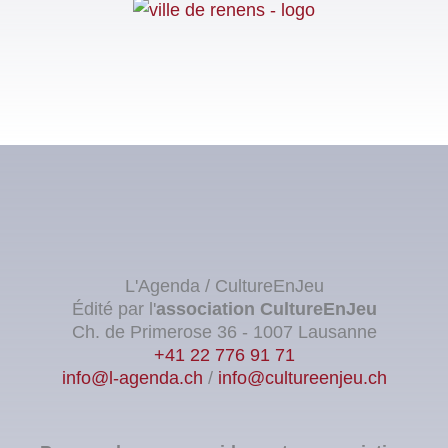
L'Agenda / CultureEnJeu
Édité par l'
association
CultureEnJeu
Ch. de Primerose 36 - 1007 Lausanne
+41 22 776 91 71
info@l-agenda.ch
/
info@cultureenjeu.ch