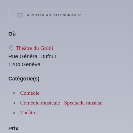
AJOUTER AU CALENDRIER
Télécharger ICS
Calendrier Google
iCalendar
Office 365
Outlook Live
Où
Théâtre du Grütli
Rue Général-Dufour
1204 Genève
Catégorie(s)
Comédie
Comédie musicale | Spectacle musical
Théâtre
Prix