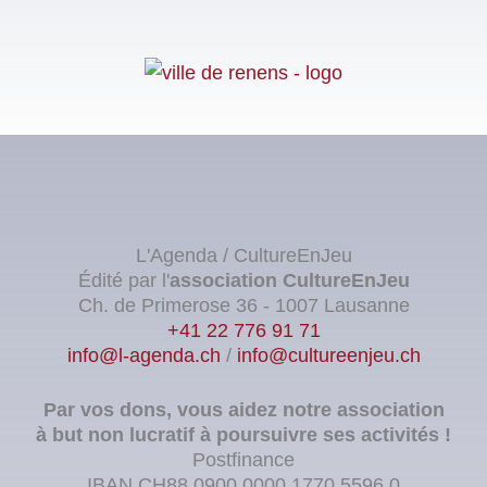
L'Agenda / CultureEnJeu
Édité par l'
association
CultureEnJeu
Ch. de Primerose 36 - 1007 Lausanne
+41 22 776 91 71
info@l-agenda.ch
/
info@cultureenjeu.ch
Par vos dons, vous aidez notre association
à but non lucratif à poursuivre ses activités !
Postfinance
IBAN CH88 0900 0000 1770 5596 0