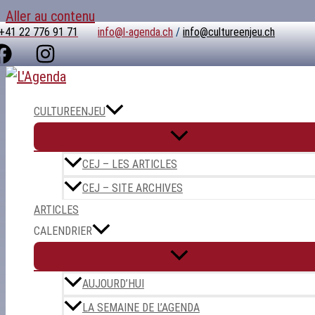
Aller au contenu
+41 22 776 91 71
info@l-agenda.ch
/
info@cultureenjeu.ch
CULTUREENJEU
CEJ – LES ARTICLES
CEJ – SITE ARCHIVES
ARTICLES
CALENDRIER
AUJOURD’HUI
LA SEMAINE DE L’AGENDA