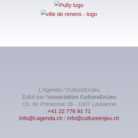
L'Agenda / CultureEnJeu
Édité par l'
association
CultureEnJeu
Ch. de Primerose 36 - 1007 Lausanne
+41 22 776 91 71
info@l-agenda.ch
/
info@cultureenjeu.ch