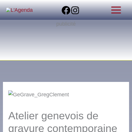
Aller
au
contenu
publicité
Atelier genevois de
gravure contemporaine