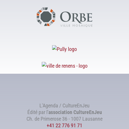
L'Agenda / CultureEnJeu
Édité par l'
association
CultureEnJeu
Ch. de Primerose 36 - 1007 Lausanne
+41 22 776 91 71