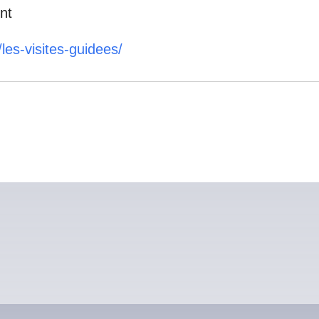
nt
les-visites-guidees/