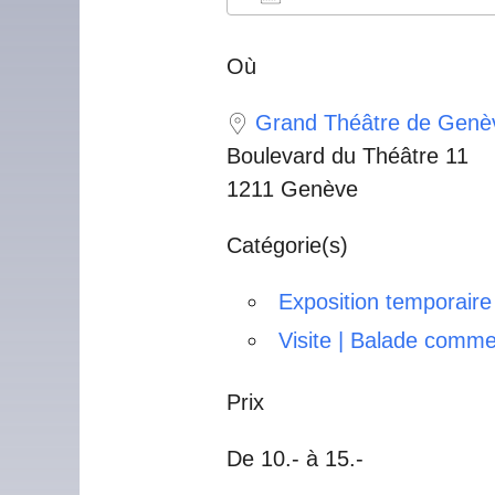
Télécharger ICS
Calendrier Googl
iCalendar
Offic
Où
Grand Théâtre de Genè
Boulevard du Théâtre 11
1211 Genève
Catégorie(s)
Exposition temporaire
Visite | Balade comm
Prix
De 10.- à 15.-