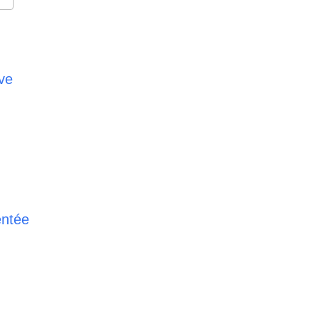
e
e 365
Outlook Live
ve
entée