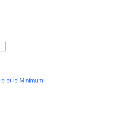
e
e 365
Outlook Live
ie et le Minimum