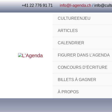
Aller
+41 22 776 91 71
info@l-agenda.ch
/
info@cult
au
contenu
CULTUREENJEU
ARTICLES
CALENDRIER
FIGURER DANS L’AGENDA
CONCOURS D’ÉCRITURE
BILLETS À GAGNER
À PROPOS