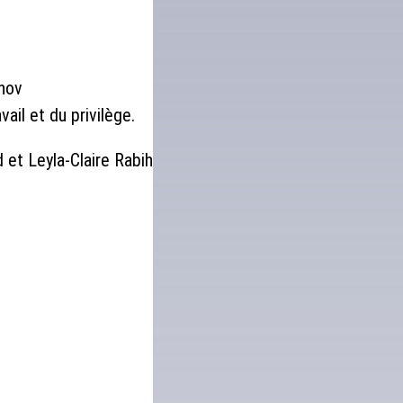
khov
ail et du privilège.
 et Leyla-Claire Rabih