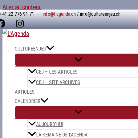
Aller au contenu
+41 22 776 91 71
info@l-agenda.ch
/
info@cultureenjeu.ch
CULTUREENJEU
CEJ – LES ARTICLES
CEJ – SITE ARCHIVES
ARTICLES
CALENDRIER
AUJOURD’HUI
LA SEMAINE DE L’AGENDA