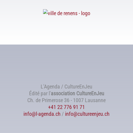
L'Agenda / CultureEnJeu
Édité par l'
association
CultureEnJeu
Ch. de Primerose 36 - 1007 Lausanne
+41 22 776 91 71
info@l-agenda.ch
/
info@cultureenjeu.ch