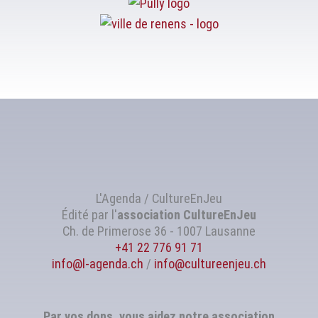
L'Agenda / CultureEnJeu
Édité par l'
association
CultureEnJeu
Ch. de Primerose 36 - 1007 Lausanne
+41 22 776 91 71
info@l-agenda.ch
/
info@cultureenjeu.ch
Par vos dons, vous aidez notre association