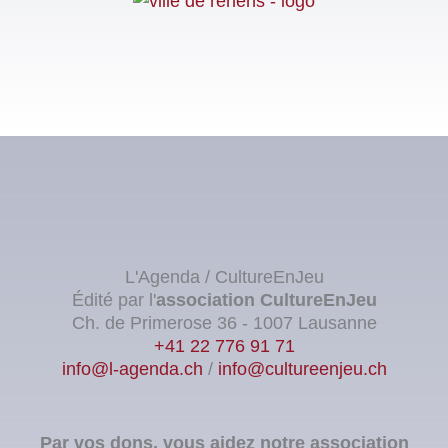
L'Agenda / CultureEnJeu
Édité par l'
association
CultureEnJeu
Ch. de Primerose 36 - 1007 Lausanne
+41 22 776 91 71
info@l-agenda.ch
/
info@cultureenjeu.ch
Par vos dons, vous aidez notre association