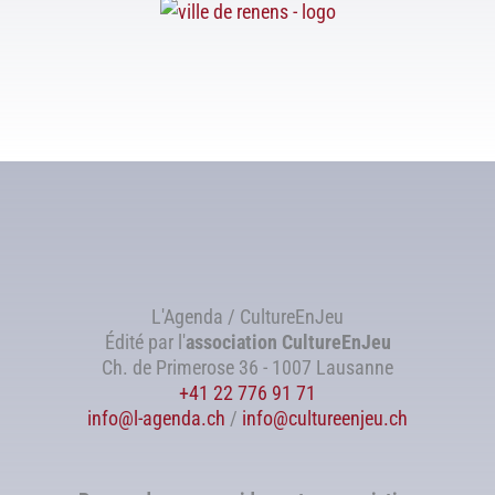
L'Agenda / CultureEnJeu
Édité par l'
association
CultureEnJeu
Ch. de Primerose 36 - 1007 Lausanne
+41 22 776 91 71
info@l-agenda.ch
/
info@cultureenjeu.ch