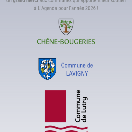
Un
grand merci
aux communes qui apportent leur soutien
à L’Agenda pour l’année 2026 !