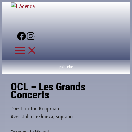
Aller
au
contenu
publicité
OCL – Les Grands
Concerts
Direction Ton Koopman
Avec Julia Lezhneva, soprano
Oeuvres de Mozart: