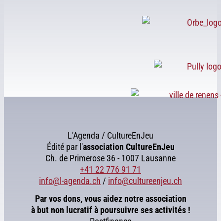
L'Agenda / CultureEnJeu
Édité par l'
association
CultureEnJeu
Ch. de Primerose 36 - 1007 Lausanne
+41 22 776 91 71
info@l-agenda.ch
/
info@cultureenjeu.ch
Par vos dons, vous aidez notre association
à but non lucratif à poursuivre ses activités !