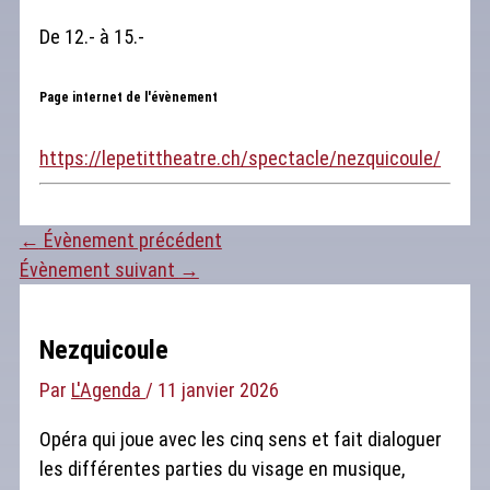
De 12.- à 15.-
Page internet de l'évènement
https://lepetittheatre.ch/spectacle/nezquicoule/
←
Évènement précédent
Évènement suivant
→
Nezquicoule
Par
L'Agenda
/
11 janvier 2026
Opéra qui joue avec les cinq sens et fait dialoguer
les différentes parties du visage en musique,