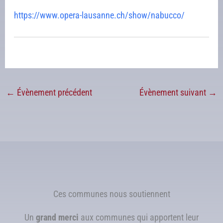
https://www.opera-lausanne.ch/show/nabucco/
←
Évènement précédent
Évènement suivant
→
Ces communes nous soutiennent
Un
grand merci
aux communes qui apportent leur