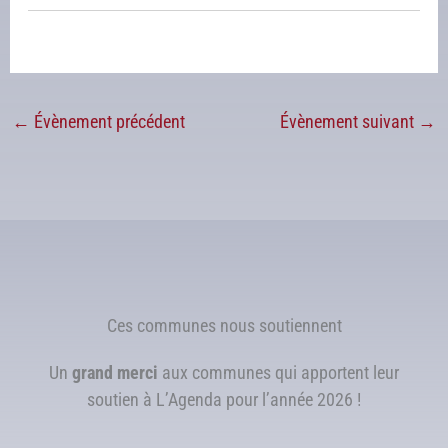
←
Évènement précédent
Évènement suivant
→
Ces communes nous soutiennent
Un
grand merci
aux communes qui apportent leur
soutien à L’Agenda pour l’année 2026 !