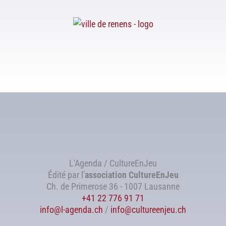
L'Agenda / CultureEnJeu
Édité par l'
association
CultureEnJeu
Ch. de Primerose 36 - 1007 Lausanne
+41 22 776 91 71
info@l-agenda.ch
/
info@cultureenjeu.ch