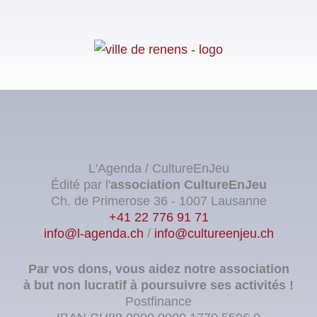
L'Agenda / CultureEnJeu
Édité par l'
association
CultureEnJeu
Ch. de Primerose 36 - 1007 Lausanne
+41 22 776 91 71
info@l-agenda.ch
/
info@cultureenjeu.ch
Par vos dons, vous aidez notre association
à but non lucratif à poursuivre ses activités !
Postfinance