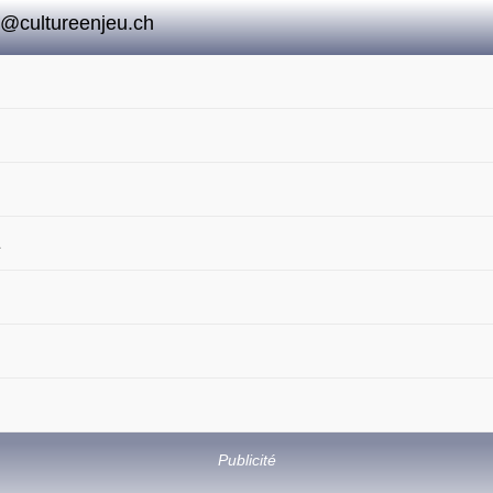
o@cultureenjeu.ch
A
Publicité