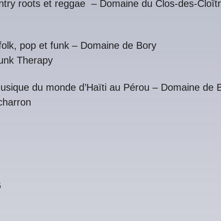
ntry roots et reggae – Domaine du Clos-des-Cloît
folk, pop et funk – Domaine de Bory
Funk Therapy
usique du monde d’Haïti au Pérou – Domaine de 
charron
6