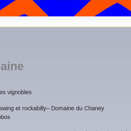
maine
les vignobles
 swing et rockabilly– Domaine du Chaney
obos