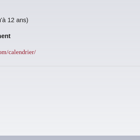
u'à 12 ans)
ment
om/calendrier/