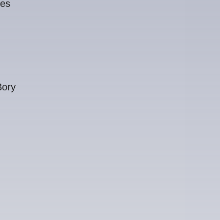
res
Bory