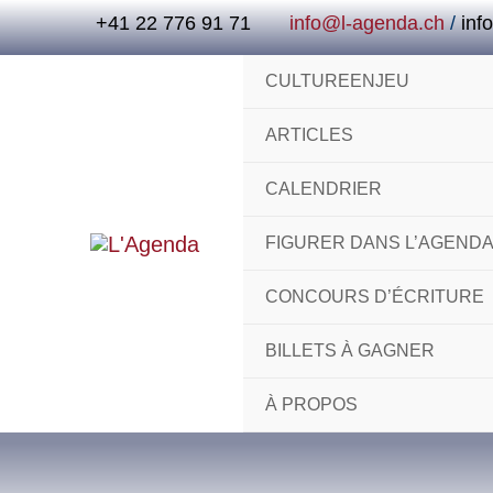
Aller
+41 22 776 91 71
info@l-agenda.ch
/
inf
au
contenu
CULTUREENJEU
ARTICLES
CALENDRIER
FIGURER DANS L’AGEND
CONCOURS D’ÉCRITURE
BILLETS À GAGNER
À PROPOS