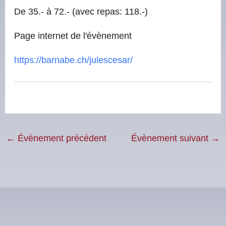
De 35.- à 72.- (avec repas: 118.-)
Page internet de l'évènement
https://barnabe.ch/julescesar/
←
Évènement précédent
Évènement suivant
→