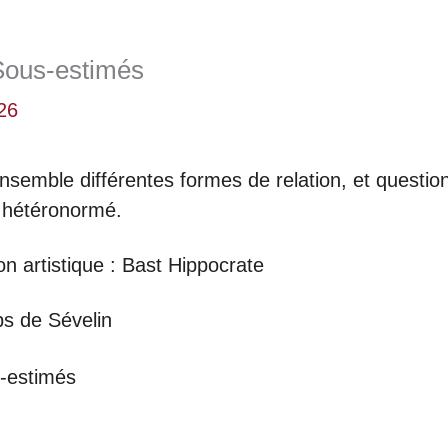
Sous-estimés
26
emble différentes formes de relation, et questio
e hétéronormé.
on artistique : Bast Hippocrate
ps de Sévelin