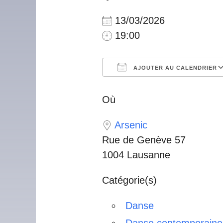
13/03/2026
19:00
AJOUTER AU CALENDRIER
Télécharger ICS
Calendrier Googl
iCalendar
Offic
Où
Arsenic
Rue de Genève 57
1004 Lausanne
Catégorie(s)
Danse
Danse contemporaine 