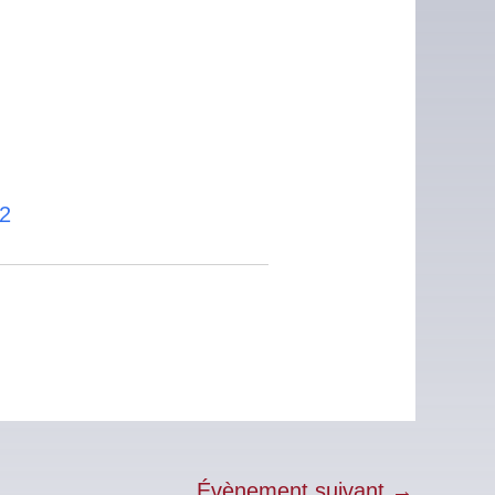
-2
Évènement suivant
→