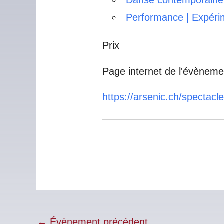
Performance | Expéri
Prix
Page internet de l'évèneme
https://arsenic.ch/spectac
←
Évènement précédent