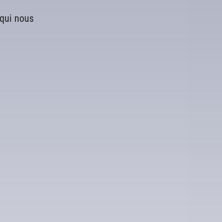
 qui nous
Office 365
Outlook Live