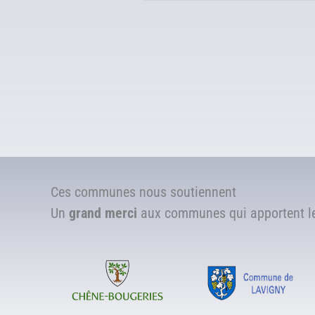
Ces communes nous soutiennent
Un
grand merci
aux communes qui apportent leu