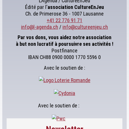
L'Agenda / CultureEnJeu
Édité par l'
association
CultureEnJeu
Ch. de Primerose 36 - 1007 Lausanne
+41 22 776 91 71
info@l-agenda.ch
/
info@cultureenjeu.ch
Par vos dons, vous aidez notre association
à but non lucratif à poursuivre ses activités !
Postfinance
IBAN CH88 0900 0000 1770 5596 0
Avec le soutien de :
Avec le soutien de :