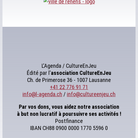
L'Agenda / CultureEnJeu
Édité par l'
association
CultureEnJeu
Ch. de Primerose 36 - 1007 Lausanne
+41 22 776 91 71
info@l-agenda.ch
/
info@cultureenjeu.ch
Par vos dons, vous aidez notre association
à but non lucratif à poursuivre ses activités !
Postfinance
IBAN CH88 0900 0000 1770 5596 0