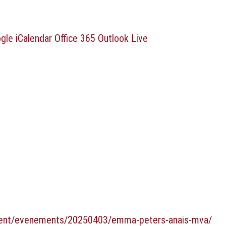
ogle
iCalendar
Office 365
Outlook Live
ment/evenements/20250403/emma-peters-anais-mva/