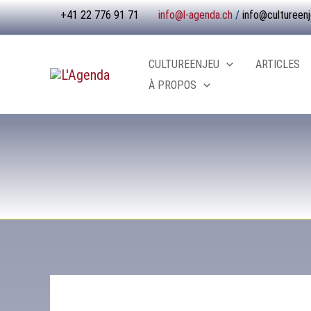
Aller
+41 22 776 91 71
info@l-agenda.ch
/
info@cultureenj
au
contenu
CULTUREENJEU
ARTICLES
À PROPOS