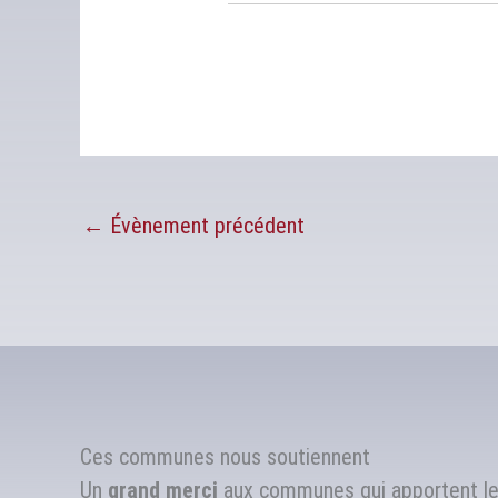
←
Évènement précédent
Ces communes nous soutiennent
Un
grand merci
aux communes qui apportent leu