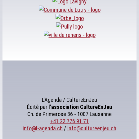
L'Agenda / CultureEnJeu
Édité par l'
association
CultureEnJeu
Ch. de Primerose 36 - 1007 Lausanne
+41 22 776 91 71
info@l-agenda.ch
/
info@cultureenjeu.ch