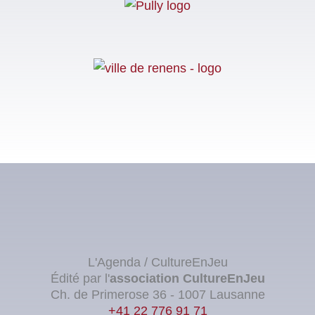
L'Agenda / CultureEnJeu
Édité par l'
association
CultureEnJeu
Ch. de Primerose 36 - 1007 Lausanne
+41 22 776 91 71