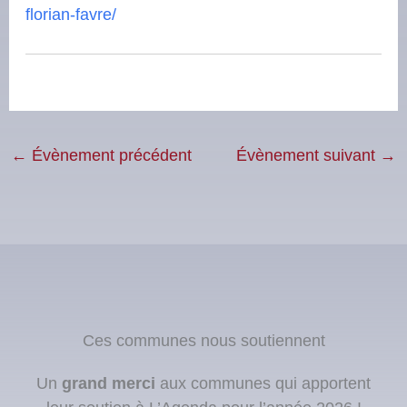
florian-favre/
←
Évènement précédent
Évènement suivant
→
Ces communes nous soutiennent
Un
grand merci
aux communes qui apportent