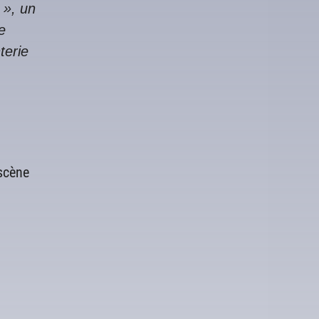
 », un
e
terie
 scène