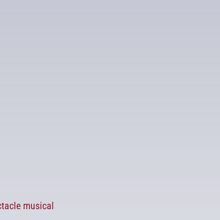
Calendrier Google
iCalendar
tacle musical